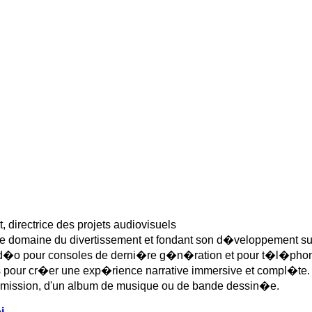
directrice des projets audiovisuels
domaine du divertissement et fondant son d�veloppement sur 
vid�o pour consoles de derni�re g�n�ration et pour t�l�phone
 pour cr�er une exp�rience narrative immersive et compl�te. 
e �mission, d'un album de musique ou de bande dessin�e.
i