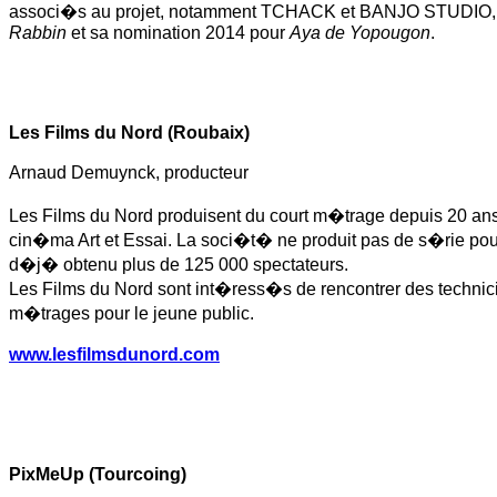
associ�s au projet, notamment TCHACK et BANJO STUDIO, c
Rabbin
et sa nomination 2014 pour
Aya de Yopougon
.
Les Films du Nord (Roubaix)
Arnaud Demuynck, producteur
Les Films du Nord produisent du court m�trage depuis 20 ans
cin�ma Art et Essai. La soci�t� ne produit pas de s�rie pour 
d�j� obtenu plus de 125 000 spectateurs.
Les Films du Nord sont int�ress�s de rencontrer des technic
m�trages pour le jeune public.
www.lesfilmsdunord.com
PixMeUp (Tourcoing)