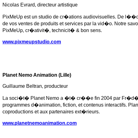
Nicolas Evrard, directeur artistique
PixMeUp est un studio de cr�ations audiovisuelles. De l��
de vos ventes de produits et services par la vid�o. Notre sav
PixMeUp, cr�ativit�, technicit� & bon sens.
www.pixmeupstudio.com
Planet Nemo Animation (Lille)
Guillaume Beltran, producteur
La soci�t� Planet Nemo a �t� cr��e fin 2004 par Fr�d�ric P
programmes d�animation, fiction, et contenus interactifs. 
coproductions et aux partenaires ext�rieurs.
www.planetnemoanimation.com