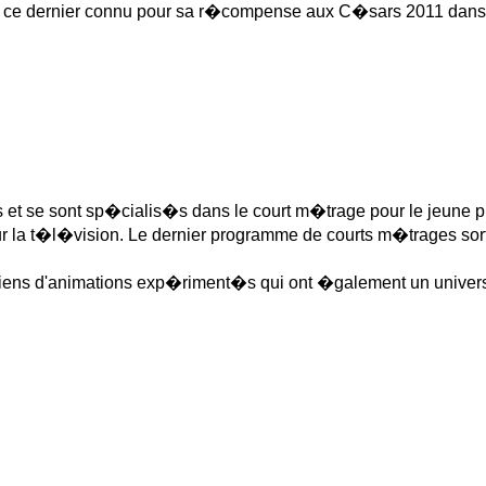
e dernier connu pour sa r�compense aux C�sars 2011 dans l
 et se sont sp�cialis�s dans le court m�trage pour le jeune 
la t�l�vision. Le dernier programme de courts m�trages sorti e
iens d'animations exp�riment�s qui ont �galement un univers g