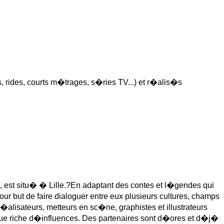
, rides, courts m�trages, s�ries TV...) et r�alis�s
st situ� � Lille.?En adaptant des contes et l�gendes qui
pour but de faire dialoguer entre eux plusieurs cultures, champs
r�alisateurs, metteurs en sc�ne, graphistes et illustrateurs
ique riche d�influences. Des partenaires sont d�ores et d�j�