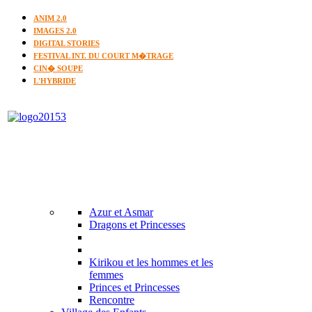
ANIM 2.0
IMAGES 2.0
DIGITAL STORIES
FESTIVAL INT. DU COURT M�TRAGE
CIN� SOUPE
L'HYBRIDE
Azur et Asmar
Dragons et Princesses
Kirikou et les hommes et les
femmes
Princes et Princesses
Rencontre