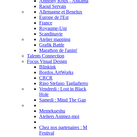
Anthony Roux - Ankama
Raoul Servais
Allemagne et Benelux
Europe de l'Est
France
Royaume-Uni
Scandinavie
Atelier mapping
Grafik Battle
Marathon de l'anim'
Talents Connection
Focus Visual Design
Blinkink
Bordos.ArtWorks
CRCR
Rino Stefano Tagliafierro
Vendredi : Lost in Black
Hole
Samedi : Mind The Gap
Memekueshu
Ateliers Animez-moi
Chez nos partenaires : M
Festival