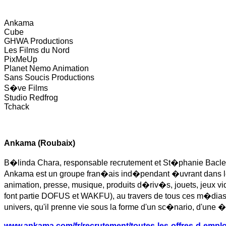
Ankama
Cube
GHWA Productions
Les Films du Nord
PixMeUp
Planet Nemo Animation
Sans Soucis Productions
S�ve Films
Studio Redfrog
Tchack
Ankama (Roubaix)
B�linda Chara, responsable recrutement et St�phanie Baclet, 
Ankama est un groupe fran�ais ind�pendant �uvrant dans le 
animation, presse, musique, produits d�riv�s, jouets, jeux 
font partie DOFUS et WAKFU), au travers de tous ces m�dias
univers, qu'il prenne vie sous la forme d'un sc�nario, d'un
www.ankama.com/fr/recrutement/toutes-les-offres-d-emplo