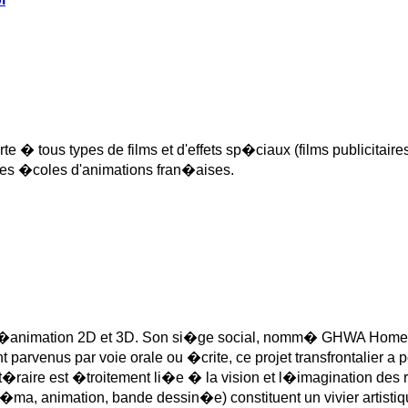
� tous types de films et d'effets sp�ciaux (films publicitaires
ures �coles d'animations fran�aises.
d�animation 2D et 3D. Son si�ge social, nomm� GHWA Home, e
t parvenus par voie orale ou �crite, ce projet transfrontalier a 
litt�raire est �troitement li�e � la vision et l�imagination des 
n�ma, animation, bande dessin�e) constituent un vivier artist