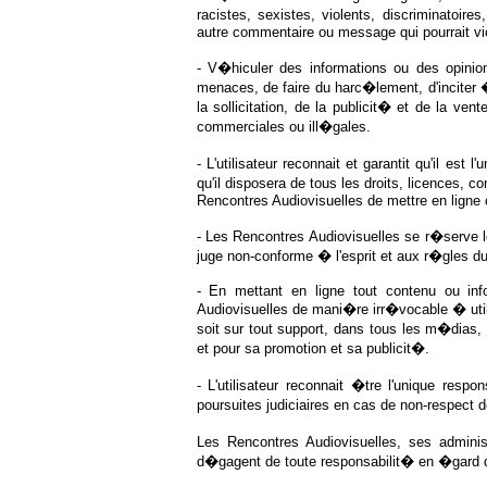
racistes, sexistes, violents, discriminatoir
autre commentaire ou message qui pourrait viole
- V�hiculer des informations ou des opinio
menaces, de faire du harc�lement, d'inciter �
la sollicitation, de la publicit� et de la ven
commerciales ou ill�gales.
- L'utilisateur reconnait et garantit qu'il est
qu'il disposera de tous les droits, licences,
Rencontres Audiovisuelles de mettre en ligne
- Les Rencontres Audiovisuelles se r�serve le 
juge non-conforme � l'esprit et aux r�gles du
- En mettant en ligne tout contenu ou infor
Audiovisuelles de mani�re irr�vocable � uti
soit sur tout support, dans tous les m�dias
et pour sa promotion et sa publicit�.
- L'utilisateur reconnait �tre l'unique resp
poursuites judiciaires en cas de non-respect
Les Rencontres Audiovisuelles, ses admini
d�gagent de toute responsabilit� en �gard d