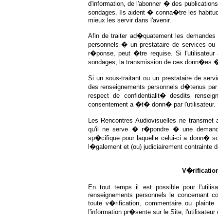
d'information, de l'abonner � des publication
sondages. Ils aident � conna�tre les habitude
mieux les servir dans l'avenir.
Afin de traiter ad�quatement les demandes fa
personnels � un prestataire de services ou 
r�ponse, peut �tre requise. Si l'utilisateur
sondages, la transmission de ces donn�es � 
Si un sous-traitant ou un prestataire de serv
des renseignements personnels d�tenus par le
respect de confidentialit� desdits renseig
consentement a �t� donn� par l'utilisateur.
Les Rencontres Audiovisuelles ne transmet 
qu'il ne serve � r�pondre � une demande 
sp�cifique pour laquelle celui-ci a donn� s
l�galement et (ou) judiciairement contrainte
V�rificatio
En tout temps il est possible pour l'util
renseignements personnels le concernant co
toute v�rification, commentaire ou plaint
l'information pr�sente sur le Site, l'utilisate