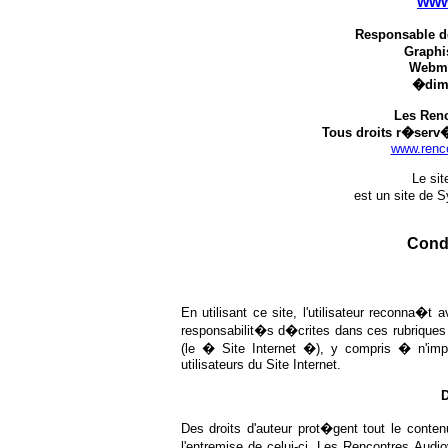
www
Responsable de
Graphi
Webme
�dime
Les Renc
Tous droits r�serv�
www.renco
Le si
est un site de S
Condi
En utilisant ce site, l'utilisateur reconna�t 
responsabilit�s d�crites dans ces rubriques 
(le � Site Internet �), y compris � n'imp
utilisateurs du Site Internet.
D
Des droits d'auteur prot�gent tout le conten
l'entremise de celui-ci. Les Rencontres Audi