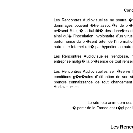
Condi
Les Rencontres Audiovisuelles ne pourra �
dommages pouvant �tre associ�s de pr�s ou
pr�sent Site, � la fiabilit� des donn�es dis
ainsi qu'� l'inoculation involontaire d'un virus
performance du pr�sent Site, de l'informatio
autre site Internet reli� par hyperlien ou aut
Les Rencontres Audiovisuelles n'endosse, 
entreprise malgr� la pr�sence de tout rensei
Les Rencontres Audiovisuelles se r�serve l
conditions g�n�rales d'utilisation de son si
prendre connaissance de tout changement
Audiovisuelles.
Le site
-
fete-anim.com
des 
� partir de la France est r�gi par 
Les Renco