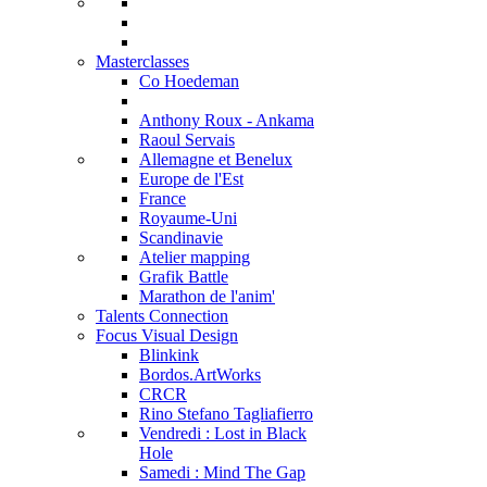
Masterclasses
Co Hoedeman
Anthony Roux - Ankama
Raoul Servais
Allemagne et Benelux
Europe de l'Est
France
Royaume-Uni
Scandinavie
Atelier mapping
Grafik Battle
Marathon de l'anim'
Talents Connection
Focus Visual Design
Blinkink
Bordos.ArtWorks
CRCR
Rino Stefano Tagliafierro
Vendredi : Lost in Black
Hole
Samedi : Mind The Gap